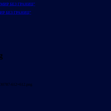
"МИР БЕЗ ГРАНИЦ"
g
86230787-612×612.png