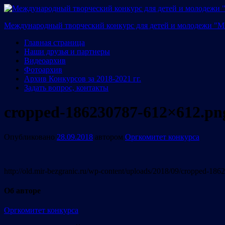
Международный творческий конкурс для детей и молодежи 
Главная страница
Наши друзья и партнеры
Видеоархив
Фотоархив
Архив Конкурсов за 2018-2021 гг.
Задать вопрос, контакты
cropped-186230787-612×612.pn
Опубликовано
28.09.2018
автором
Оргкомитет конкурса
http://old.mir-bezgranic.ru/wp-content/uploads/2018/09/cropped-1
Об авторе
Оргкомитет конкурса