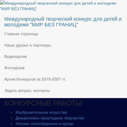
2019_055
Международный творческий конкурс для детей и
молодежи "МИР БЕЗ ГРАНИЦ"
Главная страница
ПОИСК ПО САЙТУ
Наши друзья и партнеры
Видеоархив
Найти:
Фотоархив
КОНКУРС – 2021
Архив Конкурсов за 2018-2021 гг.
Новости и объявления
Положение о Конкурсе – 2021
Задать вопрос, контакты
Часто возникающие вопросы
КОНКУРСНЫЕ РАБОТЫ
Изобразительное искусство
Декоративно-прикладное творчество
Чтение стихотворения и прозы