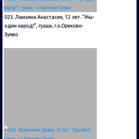
023. Ламзина Анастасия, 12 лет. "Мы-
один народ!", гуашь. г.о.Орехово-
Зуево