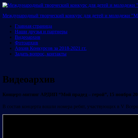
Международный творческий конкурс для детей и молодежи 
Главная страница
Наши друзья и партнеры
Видеоархив
Фотоархив
Архив Конкурсов за 2018-2021 гг.
Задать вопрос, контакты
Видеоархив
Концерт-митинг АРДИП “Мой прадед – герой”, 15 ноября 202
В состав концерта вошли номера ребят, участвующих в V Всеро