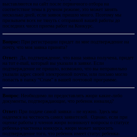
выставляются на сайт после первичного отбора на
соответствие темы в ручном режиме, это может занять
несколько дней, если заявок пришло много. Поэтому мы
призываем всех не тянуть с отправкой вашей работы до
последних чисел приема работ на Конкурс.
Вопрос:
При регистрации придет ли мне подтверждение на
почту, что моя заявка принята?
Ответ:
Да, подтверждение, что ваша заявка получена, придет
на тот e-mail, который вы указали в заявке. Если
подтверждение не пришло, возможно, что вы неправильно
указали адрес своей электронной почты, или письмо могло
попасть в папку “Спам” в вашей почтовой программе.
Вопрос
: Необходимо ли предоставлять жюри какие-либо
документы, подтверждающие, что ребенок инвалид?
Ответ:
При подаче самой заявки – не нужно. Здесь мы
надеемся на честность самих заявителей. Однако, если при
оценке работы у членов жюри возникнут вопросы о статусе
ребенка-участника конкурса, жюри может запросить
подтверждение того, что ребенок имеет статус ребенка-