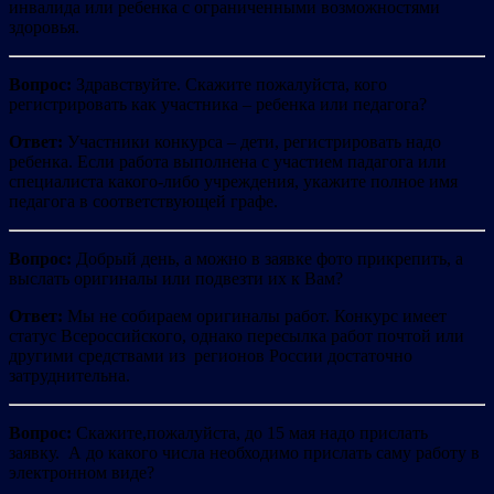
инвалида или ребенка с ограниченными возможностями
здоровья.
Вопрос:
Здравствуйте. Скажите пожалуйста, кого
регистрировать как участника – ребенка или педагога?
Ответ:
Участники конкурса – дети, регистрировать надо
ребенка. Если работа выполнена с участием падагога или
специалиста какого-либо учреждения, укажите полное имя
педагога в соответствующей графе.
Вопрос:
Добрый день, а можно в заявке фото прикрепить, а
выслать оригиналы или подвезти их к Вам?
Ответ:
Мы не собираем оригиналы работ. Конкурс имеет
статус Всероссийского, однако пересылка работ почтой или
другими средствами из регионов России достаточно
затруднительна.
Вопрос:
Скажите,пожалуйста, до 15 мая надо прислать
заявку. А до какого числа необходимо прислать саму работу в
электронном виде?