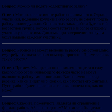
Вопрос:
Можно ли подать коллективную заявку?
Ответ:
Можно, коллективные работы принимаются. Однако,
участники, подавшие коллективную работу, не смогут подать
работу индивидуально. Оцениваться такая работа будет в той
возрастной группе, которая соотвтствует наиболее старшему
участнику коллектива. Дипломы при завершении конкурса
будут выданы каждому участнику.
Вопрос:
Ребенок не может выполнить работу самостоятельно,
ему требуется значительная помощь взрослого. Примете ли вы
такую работу?
Ответ:
Примем. Мы прекрасно понимаем, что дети в силу
какого-либо ограничивающего фактора часто не могут
выполнить работу самостоятельно. Важен именно вклад
ребенка, как он видит мир, сказки, как работает его фантазия.
Пусть работа будет нарисована или выполнена так, как он
может.
Вопрос:
Скажите, пожалуйста, является ли ограничение
формата работы А3 очень строгим? Мы хотели бы сделать