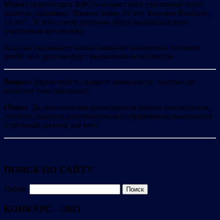
Можно перечислить ФИО и возраст всех участников через
запятую, например “Иванов Иван, 10 лет, Федоров Василий,
13 лет”. В том случае дипломы будут выдаваться всем
участникам коллектива.
Если вы указываете только название коллектива, без имен
детей, то и диплом будет выдаваться на коллектив.
Вопрос:
Здравствуйте, скажите пожалуйста, получат ли
педагоги тоже дипломы?
Ответ:
Да, при наличии руководителя работы (воспитателя,
учителя, педагога дополнительного образования) высылается
отдельный диплом для него.
ПОИСК ПО САЙТУ
Найти:
КОНКУРС – 2021