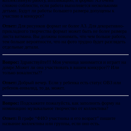
коллективную работу, аппликацию, и формат А3 очень
сложно соблюсти, если работа выполняется несколькими
детьми. Будут ли работы большего размера допущены к
участию в конкурсе?
Ответ:
Для рисунков формат не более А3. Для декоративно-
прикладного творчества формат может быть не более размера
листа ватмана. Вы должны понимать, что чем больше работа,
тем больше вероятности, что на фото трудно будет разглядеть
отдельные детали.
Вопрос:
Здравствуйте!!! Моя ученица занимается и играет на
домре.Может ли она участвовать в вашем конкурсе?? Или
только вокалисты??
Ответ:
Добрый вечер. Если у ребенка есть статус ОВЗ или
ребенок-инвалид, то да, может.
Вопрос:
Подскажите пожалуйста, как заполнить форму на
номинацию музыкальное творчество от коллектива?
Ответ:
В графе “ФИО участника и его возраст” пишите
название коллектива или группы, если оно есть.