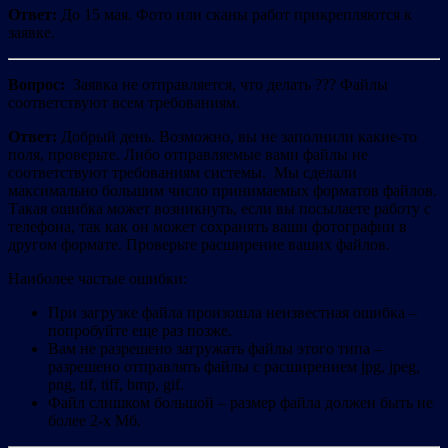
Ответ:
До 15 мая. Фото или сканы работ прикрепляются к
заявке.
Вопрос:
Заявка не отправляется, что делать ??? Файлы
соответствуют всем требованиям.
Ответ:
Добрый день. Возможно, вы не заполнили какие-то
поля, проверьте. Либо отправляемые вами файлы не
соответствуют требованиям системы. Мы сделали
максимально большим число принимаемых форматов файлов.
Такая ошибка может возникнуть, если вы посылаете работу с
телефона, так как он может сохранять ваши фотографии в
другом формате. Проверьте расширение ваших файлов.
Наиболее частые ошибки:
При загрузке файла произошла неизвестная ошибка –
попробуйте еще раз позже.
Вам не разрешено загружать файлы этого типа –
разрешено отправлять файлы с расширением jpg, jpeg,
png, tif, tiff, bmp, gif.
Файл слишком большой – размер файла должен быть не
более 2-х Мб.