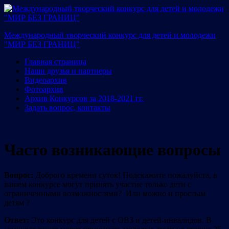
Международный творческий конкурс для детей и молодежи
"МИР БЕЗ ГРАНИЦ"
Главная страница
Наши друзья и партнеры
Видеоархив
Фотоархив
Архив Конкурсов за 2018-2021 гг.
Задать вопрос, контакты
Часто возникающие вопросы
Вопрос:
Доброго времени суток! Подскажите пожалуйста, в
вашем конкурсе могут принять участие только дети с
ограниченными возможностями? Или можно и простым
детям ?
Ответ:
Это конкурс для детей с ОВЗ и детей-инвалидов. В