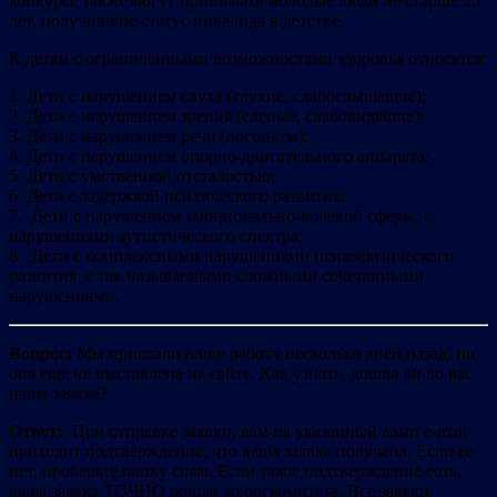
конкурсе также могут принимать молодые люди не старше 25
лет, получившие статус инвалида в детстве.
К детям с ограниченными возможностями здоровья относятся:
1. Дети с нарушением слуха (глухие, слабослышащие);
2. Дети с нарушением зрения (слепые, слабовидящие);
3. Дети с нарушением речи (логопаты);
4. Дети с нарушением опорно-двигательного аппарата;
5. Дети с умственной отсталостью;
6. Дети с задержкой психического развития;
7. Дети с нарушением эмоционально-волевой сферы, с
нарушениями аутистического спектра;
8. Дети с комплексными нарушениями психофизического
развития, с так называемыми сложными сочетанными
нарушениями.
Вопрос:
Мы прислали нашу работу несколько дней назад, но
она еще не выставлена на сайте. Как узнать, дошла ли до вас
наша заявка?
Ответ:
При отправке заявки, вам на указанный вами e-mail
приходит подтверждение, что ваша заявка получена. Если ее
нет, проверьте папку спам. Если такое подтверждение есть,
ваша заявка ТОЧНО дошла до оргкомитета. Все заявки