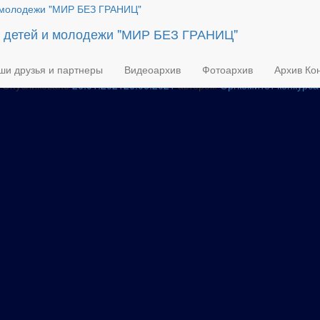
изо 16-19 лет
я детей и молодежи "МИР БЕЗ ГРАНИЦ"
ши друзья и партнеры
Видеоархив
Фотоархив
Архив Кон
Опубликовано
26.01.2021
26.06.2021
автором
Оргкомитет конкурса