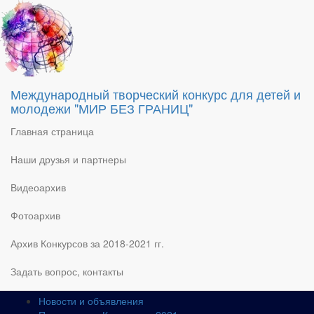
cropped-.png
Опубликовано
27.09.2018
автором
Оргкомитет конкурса
Международный творческий конкурс для детей и
молодежи "МИР БЕЗ ГРАНИЦ"
http://old.mir-bezgranic.ru/wp-content/uploads/2018/09/
Главная страница
Безымянныйcropped-.png
Об авторе
Наши друзья и партнеры
Оргкомитет конкурса
Видеоархив
ПОИСК ПО САЙТУ
Фотоархив
Архив Конкурсов за 2018-2021 гг.
Найти:
Задать вопрос, контакты
КОНКУРС – 2021
Новости и объявления