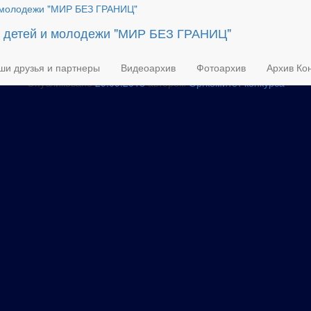
logo11
я детей и молодежи "МИР БЕЗ ГРАНИЦ"
ши друзья и партнеры
Видеоархив
Фотоархив
Архив Кон
Опубликовано
29.09.2018
автором
Оргкомитет конкурса